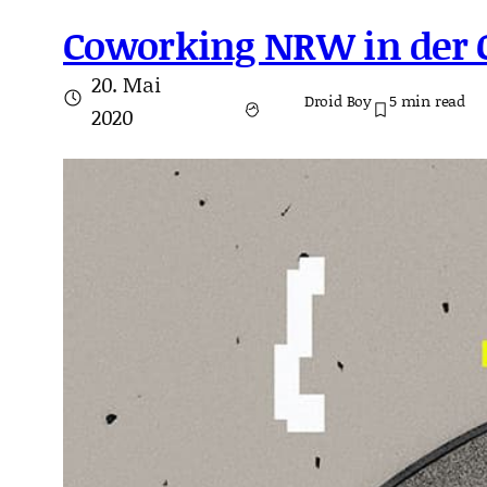
Coworking NRW in der 
20. Mai
Droid Boy
5
min read
2020