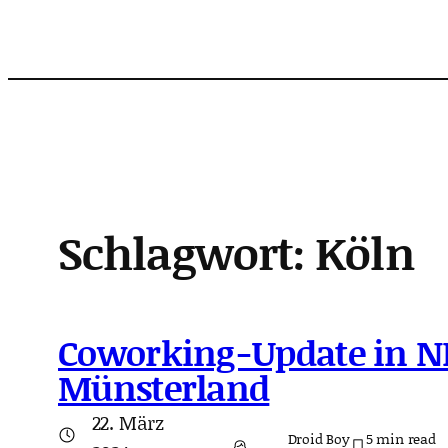
Zum
Inhalt
springen
Schlagwort:
Köln
Coworking-Update in 
Münsterland
22. März
Droid Boy
5
min read