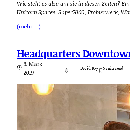
Wie steht es also um sie in diesen Zeiten?
Unicorn Spaces, Super7000, Probierwerk, Wo
(mehr …)
Headquarters Downtow
8. März
Droid Boy
5
min read
2019