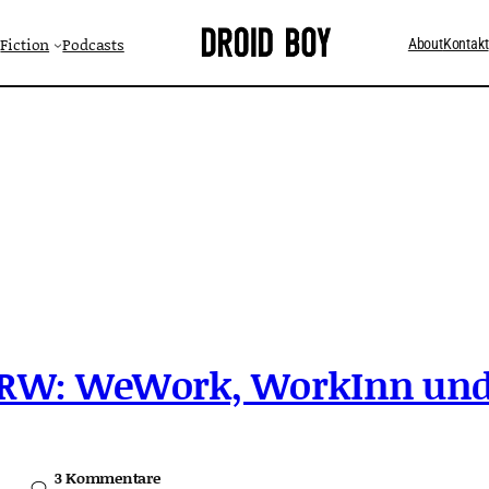
Fiction
Podcasts
About
Kontakt
NRW: WeWork, WorkInn und
3 Kommentare