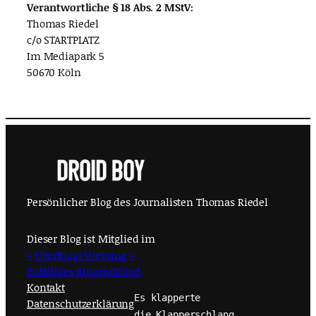
Verantwortliche § 18 Abs. 2 MStV:
Thomas Riedel
c/o STARTPLATZ
Im Mediapark 5
50670 Köln
Persönlicher Blog des Journalisten Thomas Riedel
Dieser Blog ist Mitglied im
<
UberBlogr Webring
>
Zufälliges Ringmitglied
Kontakt
Es klapperte
Datenschutzerklärung
die Klapperschlang