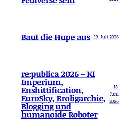
Baut die Hupe aus
19. Juli 2026
re:publica 2026 – KI
Imperium,
18.
Enshittification,
Juni
EuroSky, Broligarchie,
2026
Blogging und
humanoide Roboter