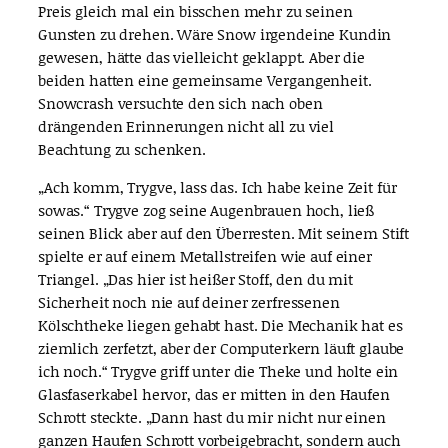
Preis gleich mal ein bisschen mehr zu seinen
Gunsten zu drehen. Wäre Snow irgendeine Kundin
gewesen, hätte das vielleicht geklappt. Aber die
beiden hatten eine gemeinsame Vergangenheit.
Snowcrash versuchte den sich nach oben
drängenden Erinnerungen nicht all zu viel
Beachtung zu schenken.
„Ach komm, Trygve, lass das. Ich habe keine Zeit für
sowas.“ Trygve zog seine Augenbrauen hoch, ließ
seinen Blick aber auf den Überresten. Mit seinem Stift
spielte er auf einem Metallstreifen wie auf einer
Triangel. „Das hier ist heißer Stoff, den du mit
Sicherheit noch nie auf deiner zerfressenen
Kölschtheke liegen gehabt hast. Die Mechanik hat es
ziemlich zerfetzt, aber der Computerkern läuft glaube
ich noch.“ Trygve griff unter die Theke und holte ein
Glasfaserkabel hervor, das er mitten in den Haufen
Schrott steckte. „Dann hast du mir nicht nur einen
ganzen Haufen Schrott vorbeigebracht, sondern auch