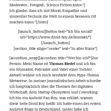
Moderator., Fotograf., Science Fiction Autor.“]
Ich glaube, dass ich mit Moral, Empathie und
sinnvoller Technik die Welt zu einem besseren Ort
machen kann.“[/intro]
[launch_button][button text=“Ich bin social!“
url=“https://www.droid-boy.de/kontakt/“]
[/launch_button]
[section_title align=“center“ text=“In aller Kürze“]
[accordion_wrap][accordion title=“Wer bin ich?“]Zur
Person: Mein Name ist
Thomas Riedel
und ich bin
ein Journalist, Podcaster und Vater einer Tochter.
Aktuell widme ich mich verstärkt dem Hype-Thema
Metaverse. In meiner journalistischen Arbeit schreibe
ich hauptsächlich über die Themen der digitalen
Wirtschaft, dem Startup-Ökosystem und Coworking.
Ich bin ein Android Fan-Boy, was erklärt, warum
diese Seite Droid Boy heißt: Ich hatte einen der ersten
Android-Blogs in Deutschland. Leider habe ich