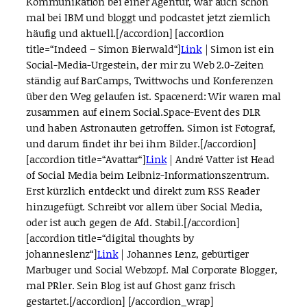
Kommunikation bei einer Agentur, war auch schon
mal bei IBM und bloggt und podcastet jetzt ziemlich
häufig und aktuell.[/accordion] [accordion
title=“Indeed – Simon Bierwald“]
Link
| Simon ist ein
Social-Media-Urgestein, der mir zu Web 2.0-Zeiten
ständig auf BarCamps, Twittwochs und Konferenzen
über den Weg gelaufen ist. Spacenerd: Wir waren mal
zusammen auf einem Social.Space-Event des DLR
und haben Astronauten getroffen. Simon ist Fotograf,
und darum findet ihr bei ihm Bilder.[/accordion]
[accordion title=“Avattar“]
Link
| André Vatter ist Head
of Social Media beim Leibniz-Informationszentrum.
Erst
kürzlich
entdeckt und direkt zum RSS Reader
hinzugefügt. Schreibt vor allem über Social Media,
oder ist auch gegen de Afd. Stabil.[/accordion]
[accordion title=“digital thoughts by
johanneslenz“]
Link
| Johannes Lenz, gebürtiger
Marbuger und Social Webzopf. Mal Corporate Blogger,
mal PRler. Sein Blog ist auf Ghost
ganz frisch
gestartet.[/accordion] [/accordion_wrap]