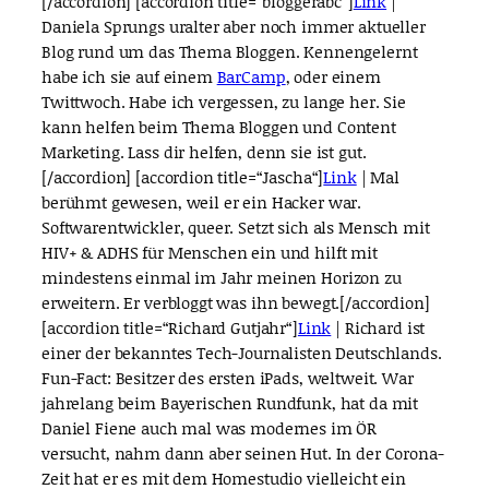
[/accordion] [accordion title=“bloggerabc“]
Link
|
Daniela Sprungs uralter aber noch immer aktueller
Blog rund um das Thema Bloggen. Kennengelernt
habe ich sie auf einem
BarCamp
, oder einem
Twittwoch. Habe ich vergessen, zu lange her. Sie
kann helfen beim Thema Bloggen und Content
Marketing. Lass dir helfen, denn sie ist gut.
[/accordion] [accordion title=“Jascha“]
Link
| Mal
berühmt gewesen, weil er ein Hacker war.
Softwarentwickler, queer. Setzt sich als Mensch mit
HIV+ & ADHS für Menschen ein und hilft mit
mindestens einmal im Jahr meinen Horizon zu
erweitern. Er verbloggt was ihn bewegt.[/accordion]
[accordion title=“Richard Gutjahr“]
Link
| Richard ist
einer der bekanntes Tech-Journalisten Deutschlands.
Fun-Fact: Besitzer des ersten iPads, weltweit. War
jahrelang beim Bayerischen Rundfunk, hat da mit
Daniel Fiene auch mal was modernes im ÖR
versucht, nahm dann aber seinen Hut. In der Corona-
Zeit hat er es mit dem Homestudio vielleicht ein