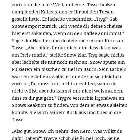
zurück in die reale Welt, mit einer Tasse heißen,
dampfenden Kaffees, den er ihr auf den Tresen
gestellt hatte. Er lächelte verschmitzt. „Tryg!“ Gab
Snow empört zurück. „Ich werde dir deine Scheisse
hier erst abkaufen, wenn du den Kaffee annimmst.“
Sagte der Händler und deutete mit seinem Kinn zur
Tasse. „Aber bilde dir nur nicht ein, dass das etwas
am Preis macht,“ stellte Snow klar. Tryg sagte nichts
aber lächelte sie nur noch mehr an. Snow spürte ein
Pulsieren ein bisschen zu tief im Bauch. Sein Lächeln
war seine Geheimwaffe, erinnerte sie sich leidlich
zurück. „Du musst mir nichts erzählen, wenn du
nicht willst, aber du kannst mir nicht weismachen,
dass es dir gut geht.“ Trygve versuchte irgendwas an
Snows Reaktion zu finden, von dem er etwas ableiten
konnte. Sie wich seinem Blick aus und blies in die
Tasse.
„Also gut, Snow. Ich nehm‘ den Kern. Was willst du
dafür haben?“ Trygve schob die Ärmel hoch. Seine