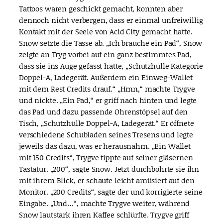
Tattoos waren geschickt gemacht, konnten aber
dennoch nicht verbergen, dass er einmal unfreiwillig
Kontakt mit der Seele von Acid City gemacht hatte.
Snow setzte die Tasse ab. „Ich brauche ein Pad“, Snow
zeigte an Tryg vorbei auf ein ganz bestimmtes Pad,
dass sie ins Auge gefasst hatte, „Schutzhülle Kategorie
Doppel-A, Ladegerät. Außerdem ein Einweg-Wallet
mit dem Rest Credits drauf.“ „Hmn,“ machte Trygve
und nickte. „Ein Pad,“ er griff nach hinten und legte
das Pad und dazu passende Ohrenstöpsel auf den
Tisch, „Schutzhülle Doppel-A, Ladegerät.“ Er öffnete
verschiedene Schubladen seines Tresens und legte
jeweils das dazu, was er herausnahm. „Ein Wallet
mit 150 Credits“, Trygve tippte auf seiner gläsernen
Tastatur. „200“, sagte Snow. Jetzt durchbohrte sie ihn
mit ihrem Blick, er schaute leicht amüsiert auf den
Monitor. „200 Credits“, sagte der und korrigierte seine
Eingabe. „Und…“, machte Trygve weiter, während
Snow lautstark ihren Kaffee schlürfte. Trygve griff