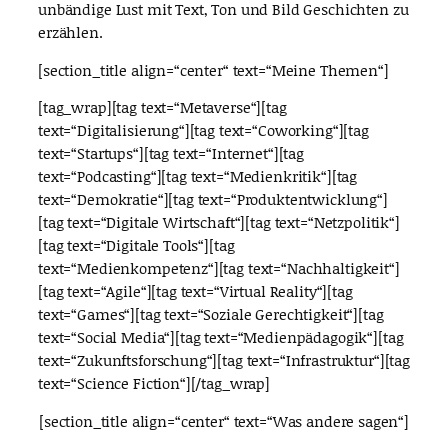
unbändige Lust mit Text, Ton und Bild Geschichten zu
erzählen.
[section_title align=“center“ text=“Meine Themen“]
[tag_wrap][tag text=“Metaverse“][tag
text=“Digitalisierung“][tag text=“Coworking“][tag
text=“Startups“][tag text=“Internet“][tag
text=“Podcasting“][tag text=“Medienkritik“][tag
text=“Demokratie“][tag text=“Produktentwicklung“]
[tag text=“Digitale Wirtschaft“][tag text=“Netzpolitik“]
[tag text=“Digitale Tools“][tag
text=“Medienkompetenz“][tag text=“Nachhaltigkeit“]
[tag text=“Agile“][tag text=“Virtual Reality“][tag
text=“Games“][tag text=“Soziale Gerechtigkeit“][tag
text=“Social Media“][tag text=“Medienpädagogik“][tag
text=“Zukunftsforschung“][tag text=“Infrastruktur“][tag
text=“Science Fiction“][/tag_wrap]
[section_title align=“center“ text=“Was andere sagen“]