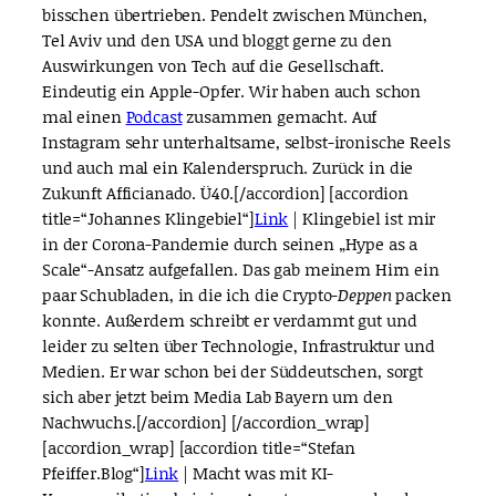
bisschen übertrieben. Pendelt zwischen München,
Tel Aviv und den USA und bloggt gerne zu den
Auswirkungen von Tech auf die Gesellschaft.
Eindeutig ein Apple-Opfer. Wir haben auch schon
mal einen
Podcast
zusammen gemacht. Auf
Instagram sehr unterhaltsame, selbst-ironische Reels
und auch mal ein Kalenderspruch. Zurück in die
Zukunft Afficianado. Ü40.[/accordion] [accordion
title=“Johannes Klingebiel“]
Link
| Klingebiel ist mir
in der Corona-Pandemie durch seinen „Hype as a
Scale“-Ansatz aufgefallen. Das gab meinem Hirn ein
paar Schubladen, in die ich die Crypto-
Deppen
packen
konnte. Außerdem schreibt er verdammt gut und
leider zu selten über Technologie, Infrastruktur und
Medien. Er war schon bei der Süddeutschen, sorgt
sich aber jetzt beim Media Lab Bayern um den
Nachwuchs.[/accordion] [/accordion_wrap]
[accordion_wrap] [accordion title=“Stefan
Pfeiffer.Blog“]
Link
| Macht was mit KI-