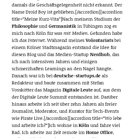
damals die Geschäftsgelegenheit nicht erkannt. Der
Name Droid Boy ist geblieben.[/accordion][accordion
title=“Meine Kurz-Vita“]Nach meinem Studium der
Philosophie
und
Germanistik
in Tübingen zog es
mich nach Köln für
was mit Medien
. Gefunden habe
ich
das Internet
. Während meines
Volontariats
bei
einem Kölner Stadtmagazin entstand die Idee für
diesen Blog und das Medien-Startup
Nerdhub
, das
ich nach intensiven Jahren und einigen
schmerzhaften Learnings an den Nagel hängte.
Danach war ich bei
deutsche-startups.de
als
Redakteur und baute zusammen mit Stefan
Vosskötter das Magazin
Digitale Leute
auf, aus dem
der Digitale Leute Summit entstanden ist. Darüber
hinaus arbeite ich seit über zehn Jahren als freier
Journalist, Moderator, und Kurator für Tech-Events
wie Pirate Live.[/accordion][accordion title=“Wo lebe
und arbeite ich?“]Ich wohne in
Köln
und fahre viel
Rad. Ich arbeite zur Zeit remote im
Home Office
,