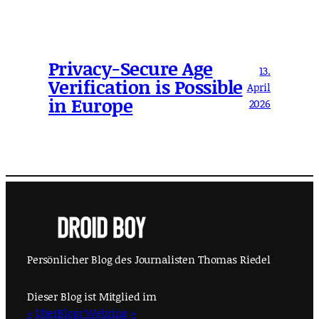
Privacy-Secure Age
13.
Verification is Possible
April
in Europe
2026
Persönlicher Blog des Journalisten Thomas Riedel
Dieser Blog ist Mitglied im
<
UberBlogr Webring
>