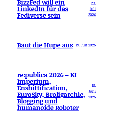
BizzFed will ein
29.
LinkedIn für das
Juli
Fediverse sein
2026
Baut die Hupe aus
19. Juli 2026
re:publica 2026 – KI
Imperium,
18.
Enshittification,
Juni
EuroSky, Broligarchie,
2026
Blogging und
humanoide Roboter