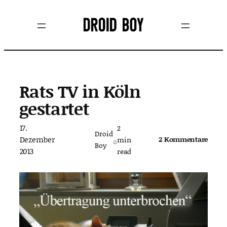
Zum
Inhalt
springen
Rats TV in Köln
gestartet
17.
2
Droid
Dezember
2 Kommentare
min
Boy
2013
read