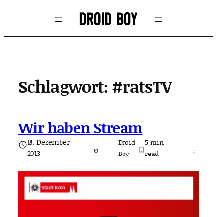
Zum
Inhalt
springen
Schlagwort:
#ratsTV
Wir haben Stream
18. Dezember
Droid
5
min
2013
Boy
read