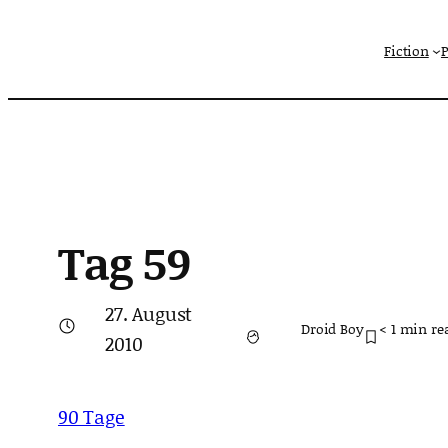
Zum
Fiction
Inhalt
springen
Tag 59
27. August
Droid Boy
< 1
min re
2010
90 Tage