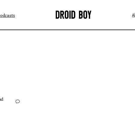
Podcasts
A
ad