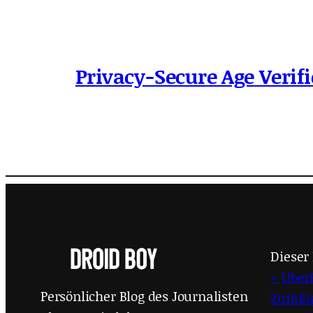
Privacy-Secure Age Verifi
Dieser 
<
Uber
Persönlicher Blog des Journalisten
Zufäll