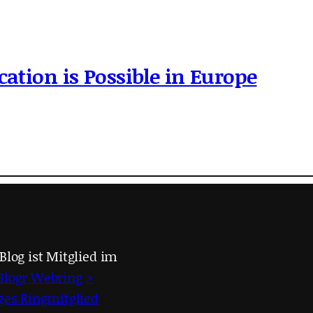
cation is Possible in Europe
Blog ist Mitglied im
Blogr Webring
>
iges Ringmitglied