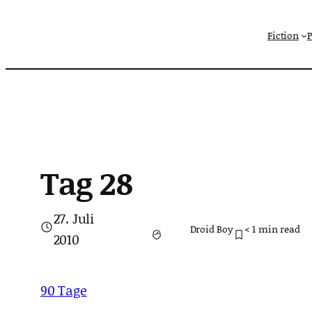
Zum
Fiction
Inhalt
springen
Tag 28
27. Juli
Droid Boy
< 1
min read
2010
90 Tage