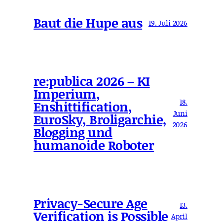
Baut die Hupe aus
19. Juli 2026
re:publica 2026 – KI
Imperium,
18.
Enshittification,
Juni
EuroSky, Broligarchie,
2026
Blogging und
humanoide Roboter
Privacy-Secure Age
13.
Verification is Possible
April