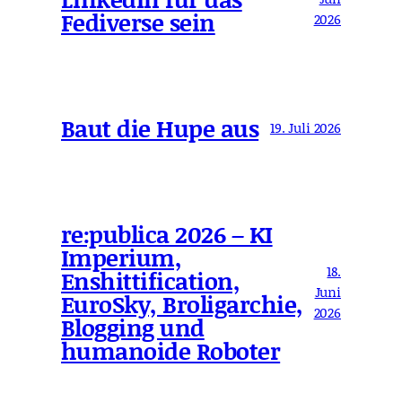
Fediverse sein
2026
Baut die Hupe aus
19. Juli 2026
re:publica 2026 – KI
Imperium,
18.
Enshittification,
Juni
EuroSky, Broligarchie,
2026
Blogging und
humanoide Roboter