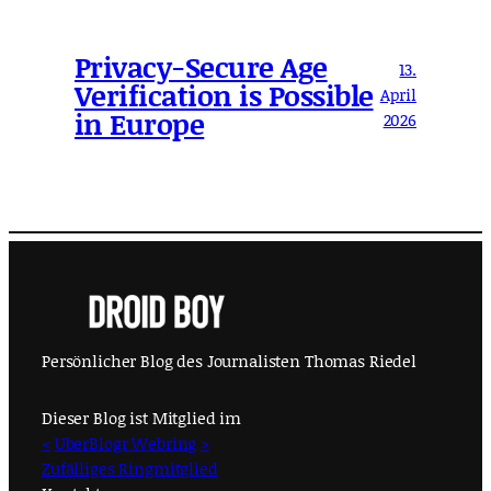
Privacy-Secure Age
13.
Verification is Possible
April
in Europe
2026
Persönlicher Blog des Journalisten Thomas Riedel
Dieser Blog ist Mitglied im
<
UberBlogr Webring
>
Zufälliges Ringmitglied