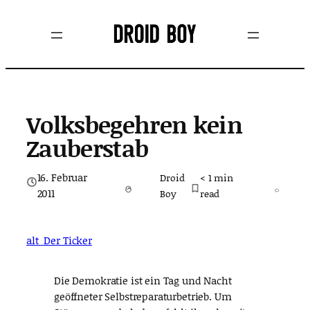
Zum
Inhalt
springen
Volksbegehren kein
Zauberstab
16. Februar
Droid
< 1
min
2011
Boy
read
alt_Der Ticker
Die Demokratie ist ein Tag und Nacht
geöffneter Selbstreparaturbetrieb. Um