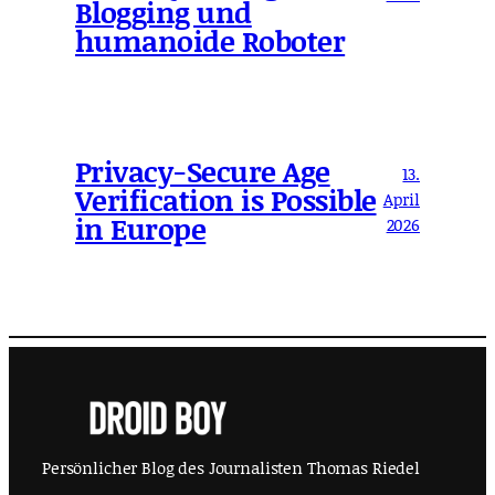
Blogging und
humanoide Roboter
Privacy-Secure Age
13.
Verification is Possible
April
in Europe
2026
Persönlicher Blog des Journalisten Thomas Riedel