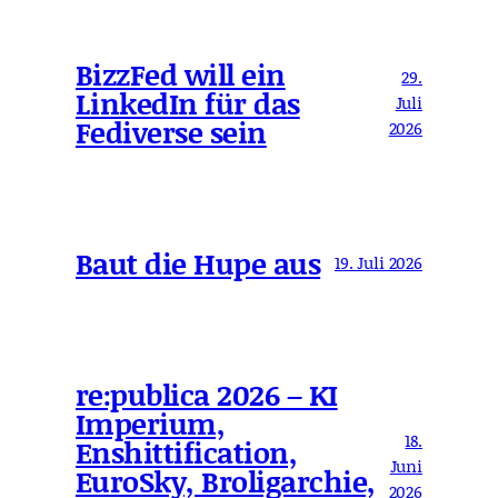
BizzFed will ein
29.
LinkedIn für das
Juli
Fediverse sein
2026
Baut die Hupe aus
19. Juli 2026
re:publica 2026 – KI
Imperium,
18.
Enshittification,
Juni
EuroSky, Broligarchie,
2026