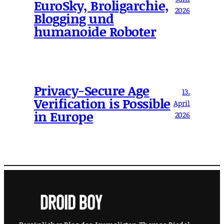
EuroSky, Broligarchie,
2026
Blogging und
humanoide Roboter
Privacy-Secure Age
13.
Verification is Possible
April
in Europe
2026