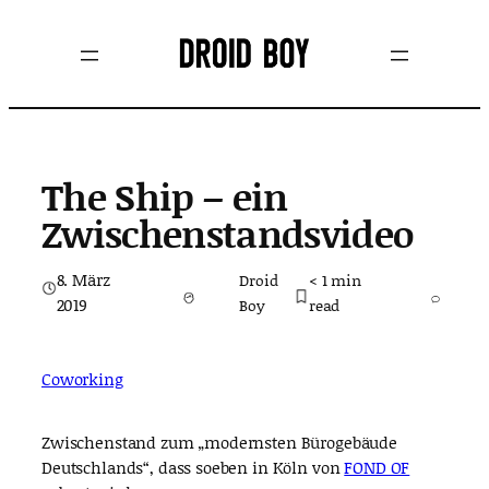
Zum
Inhalt
springen
The Ship – ein
Zwischenstandsvideo
8. März
Droid
< 1
min
2019
Boy
read
Coworking
Zwischenstand zum „modernsten Bürogebäude
Deutschlands“, dass soeben in Köln von
FOND OF