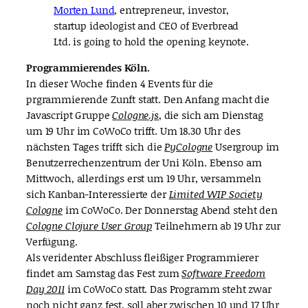
Morten Lund
, entrepreneur, investor,
startup ideologist and CEO of Everbread
Ltd. is going to hold the opening keynote.
Programmierendes Köln.
In dieser Woche finden 4 Events für die
prgrammierende Zunft statt. Den Anfang macht die
Javascript Gruppe
Cologne.js
, die sich am Dienstag
um 19 Uhr im CoWoCo trifft. Um 18.30 Uhr des
nächsten Tages trifft sich die
PyCologne
Usergroup im
Benutzerrechenzentrum der Uni Köln. Ebenso am
Mittwoch, allerdings erst um 19 Uhr, versammeln
sich Kanban-Interessierte der
Limited WIP Society
Cologne
im CoWoCo. Der Donnerstag Abend steht den
Cologne Clojure User Group
Teilnehmern ab 19 Uhr zur
Verfügung.
Als veridenter Abschluss fleißiger Programmierer
findet am Samstag das Fest zum
Software Freedom
Day 2011
im CoWoCo statt. Das Programm steht zwar
noch nicht ganz fest, soll aber zwischen 10 und 17 Uhr