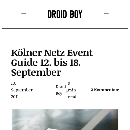
Zum
Inhalt
springen
Kölner Netz Event
Guide 12. bis 18.
September
10.
3
Droid
September
2 Kommentare
min
Boy
2011
read