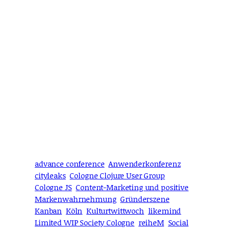
advance conference
Anwenderkonferenz
cityleaks
Cologne Clojure User Group
Cologne JS
Content-Marketing und positive
Markenwahrnehmung
Gründerszene
Kanban
Köln
Kulturtwittwoch
likemind
Limited WIP Society Cologne
reiheM
Social