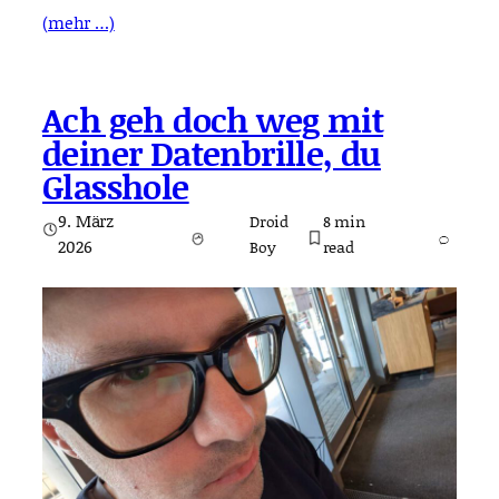
(mehr …)
Ach geh doch weg mit
deiner Datenbrille, du
Glasshole
9. März
Droid
8
min
2026
Boy
read