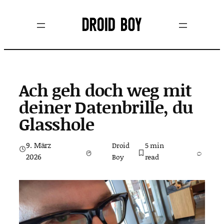
Zum
Inhalt
springen
Ach geh doch weg mit
deiner Datenbrille, du
Glasshole
9. März
Droid
5
min
2026
Boy
read