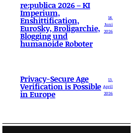
re:publica 2026 – KI
Imperium,
18.
Enshittification,
Juni
EuroSky, Broligarchie,
2026
Blogging und
humanoide Roboter
Privacy-Secure Age
13.
Verification is Possible
April
in Europe
2026