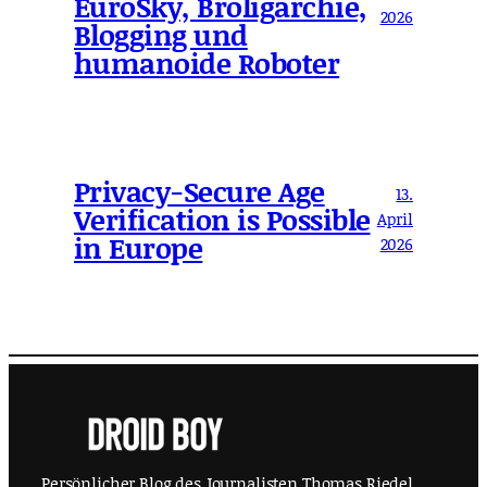
EuroSky, Broligarchie,
2026
Blogging und
humanoide Roboter
Privacy-Secure Age
13.
Verification is Possible
April
in Europe
2026
Persönlicher Blog des Journalisten Thomas Riedel