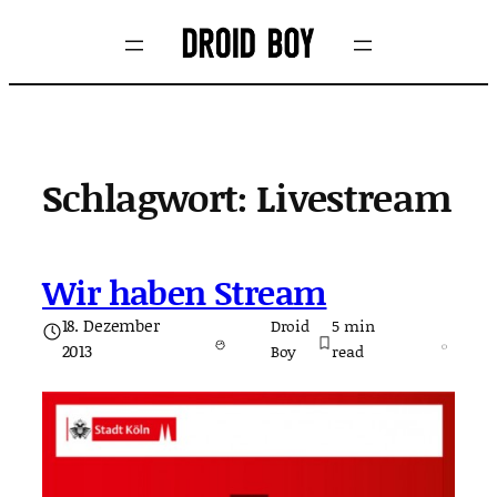
Zum
Inhalt
springen
Schlagwort:
Livestream
Wir haben Stream
18. Dezember
Droid
5
min
2013
Boy
read