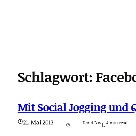
Zum
Inhalt
springen
Schlagwort:
Faceb
Mit Social Jogging und 
21. Mai 2013
Droid Boy
4
min read