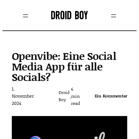
Zum
Inhalt
springen
Openvibe: Eine Social
Media App für alle
Socials?
1.
6
Droid
November
Ein Kommentar
min
Boy
2024
read