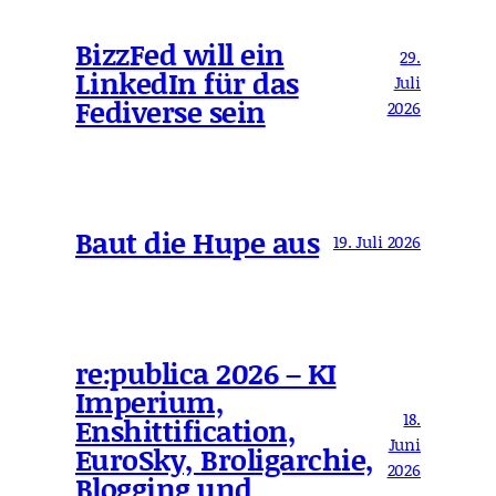
BizzFed will ein
29.
LinkedIn für das
Juli
Fediverse sein
2026
Baut die Hupe aus
19. Juli 2026
re:publica 2026 – KI
Imperium,
18.
Enshittification,
Juni
EuroSky, Broligarchie,
2026
Blogging und