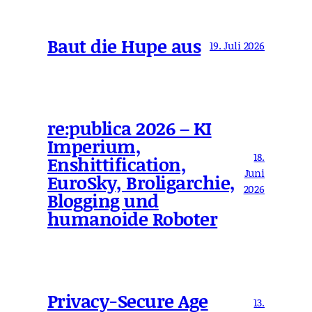
Baut die Hupe aus
19. Juli 2026
re:publica 2026 – KI
Imperium,
18.
Enshittification,
Juni
EuroSky, Broligarchie,
2026
Blogging und
humanoide Roboter
Privacy-Secure Age
13.