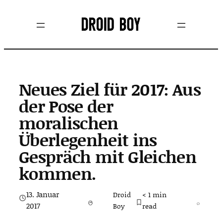
Zum
Inhalt
springen
Neues Ziel für 2017: Aus
der Pose der
moralischen
Überlegenheit ins
Gespräch mit Gleichen
kommen.
13. Januar
Droid
< 1
min
2017
Boy
read