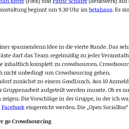
han Ritter
(Fork) und
Patric Schäfer
(denkwerk) auf 
eranstaltung beginnt um 9.30 Uhr im
betahaus
. Es s
einer spannendenn Idee in die vierte Runde. Das seh
Gäste darf das Team regelmäßig zu jeder Veranstal
e inhaltlich komplett zu crowdsourcen. Crowdsourc
ich nicht unbedingt um Crowdsourcing gehen.
ndorf zunächst zu einem GoodLunch. Aus 10 Anmel
r Gruppenarbeit aufgeteilt werden musste. Ob es nu
eigen. Die Vorschläge in der Gruppe, in der ich wa
f
Facebook
eingereicht werden. Die „Open SocialBar“ 
r go Crowdsourcing