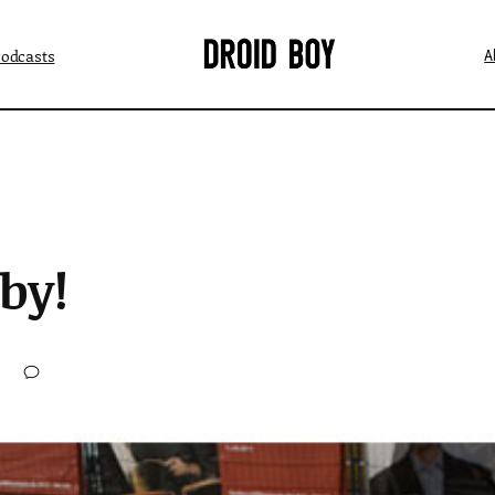
Podcasts
A
by!