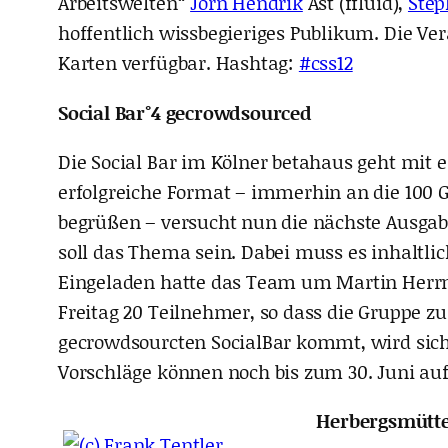
Arbeitswelten“
Jörn Hendrik
Ast (ffluid),
Step
hoffentlich wissbegieriges Publikum. Die V
Karten verfügbar. Hashtag:
#css12
Social Bar°4 gecrowdsourced
Die Social Bar im Kölner betahaus geht mit 
erfolgreiche Format – immerhin an die 100 
begrüßen – versucht nun die nächste Ausgab
soll das Thema sein. Dabei muss es inhaltl
Eingeladen hatte das Team um Martin Herr
Freitag 20 Teilnehmer, so dass die Gruppe zu
gecrowdsourcten SocialBar kommt, wird sich z
Vorschläge können noch bis zum 30. Juni au
Herbergsmütte