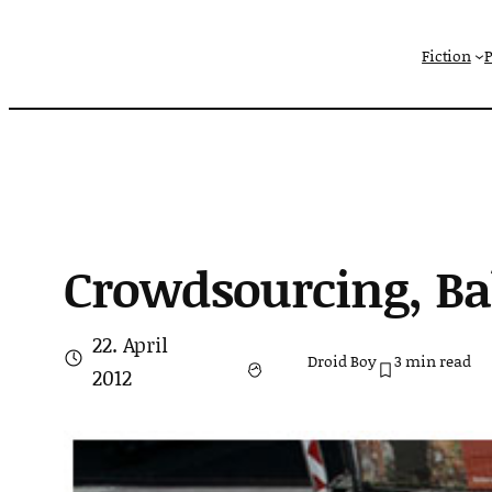
Zum
Fiction
Inhalt
springen
Crowdsourcing, Ba
22. April
Droid Boy
3
min read
2012