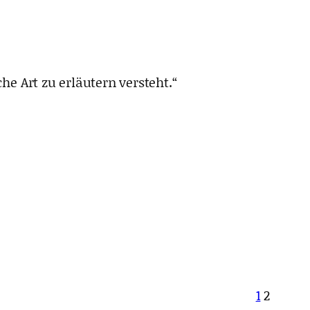
e Art zu erläutern versteht.“
1
2