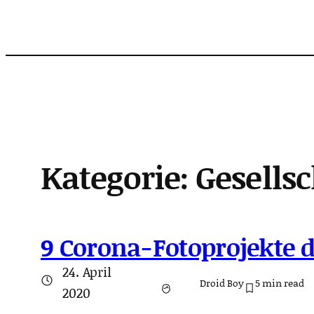
Zum
Inhalt
springen
Kategorie:
Gesellsc
9 Corona-Fotoprojekte 
24. April
Droid Boy
5
min read
2020