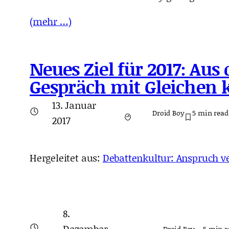
(mehr …)
Neues Ziel für 2017: Aus
Gespräch mit Gleichen
13. Januar
Droid Boy
5
min read
2017
Hergeleitet aus:
Debattenkultur: Anspruch ve
8.
Dezember
Droid Boy
5
min r