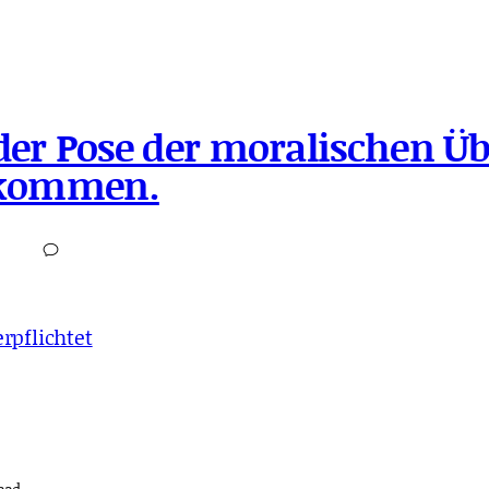
 der Pose der moralischen Ü
 kommen.
rpflichtet
ead