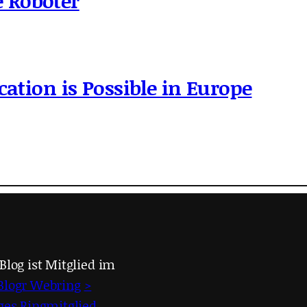
 Roboter
cation is Possible in Europe
Blog ist Mitglied im
Blogr Webring
>
iges Ringmitglied