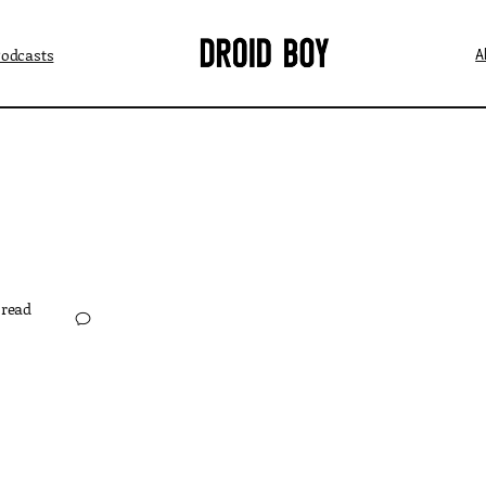
Podcasts
A
read