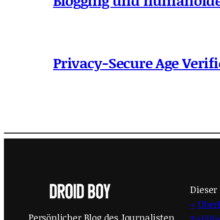
Blogging und humanoide
Privacy-Secure Age Verifi
Dieser 
<
Uber
Persönlicher Blog des Journalisten
Zufäll