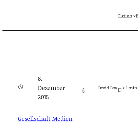
Zum
Fiction
Inhalt
springen
8.
Dezember
Droid Boy
< 1
min 
2015
Gesellschaft
Medien