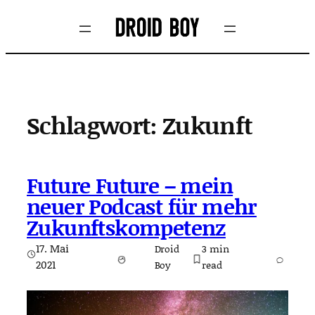
Zum
Inhalt
springen
Schlagwort:
Zukunft
Future Future – mein
neuer Podcast für mehr
Zukunftskompetenz
17. Mai
Droid
3
min
2021
Boy
read