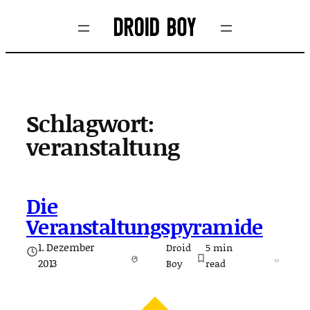
Zum
Inhalt
springen
Schlagwort:
veranstaltung
Die
Veranstaltungspyramide
1. Dezember
Droid
5
min
2013
Boy
read