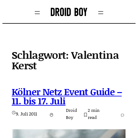
Zum
Inhalt
springen
Schlagwort:
Valentina
Kerst
Kölner Netz Event Guide –
11. bis 17. Juli
Droid
2
min
9. Juli 2011
Boy
read