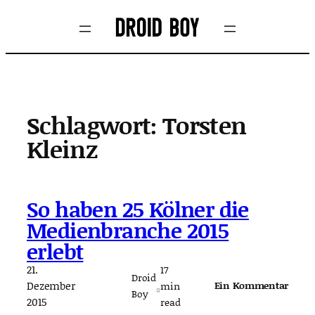
Zum
Inhalt
springen
Schlagwort:
Torsten
Kleinz
So haben 25 Kölner die
Medienbranche 2015
erlebt
21.
17
Droid
Dezember
Ein Kommentar
min
Boy
2015
read