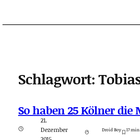
Zum
Inhalt
springen
Schlagwort:
Tobia
So haben 25 Kölner die 
21.
Dezember
Droid Boy
17
min
2015