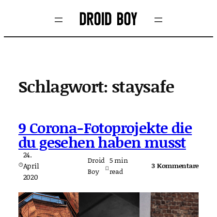
Zum
Inhalt
springen
Schlagwort:
staysafe
9 Corona-Fotoprojekte die
du gesehen haben musst
24.
Droid
5
min
April
3 Kommentare
Boy
read
2020