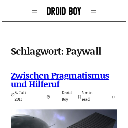
Zum
Inhalt
springen
Schlagwort:
Paywall
Zwischen Pragmatismus
und Hilferuf
5. Juli
Droid
3
min
2013
Boy
read