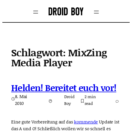
Zum
Inhalt
springen
Schlagwort:
MixZing
Media Player
Helden! Bereitet euch vor!
8. Mai
Droid
2
min
2010
Boy
read
Eine gute Vorbereitung auf das
kommende
Update ist
das A und O! Schließlich wollen wir so schnell es