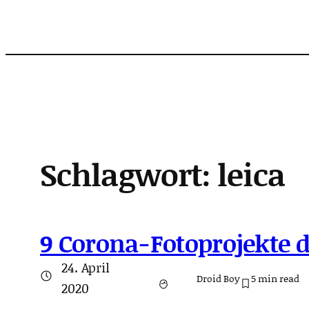
Zum
Inhalt
springen
Schlagwort:
leica
9 Corona-Fotoprojekte 
24. April
Droid Boy
5
min read
2020