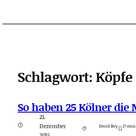
Zum
Inhalt
springen
Schlagwort:
Köpfe
So haben 25 Kölner die 
21.
Dezember
Droid Boy
17
min
2015