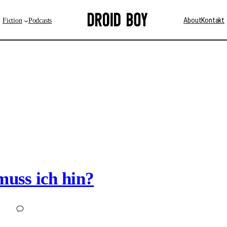
Fiction
Podcasts
About
Kontakt
uss ich hin?