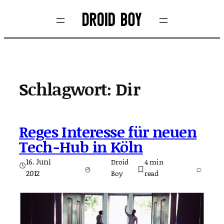
Zum
Inhalt
springen
Schlagwort:
Dir
Reges Interesse für neuen
Tech-Hub in Köln
16. Juni
Droid
4
min
2012
Boy
read