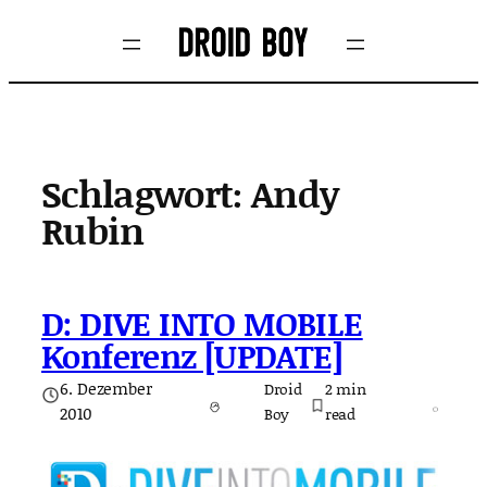
Zum
Inhalt
springen
Schlagwort:
Andy
Rubin
D: DIVE INTO MOBILE
Konferenz [UPDATE]
6. Dezember
Droid
2
min
2010
Boy
read