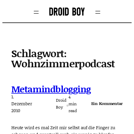
Zum
Inhalt
springen
Schlagwort:
Wohnzimmerpodcast
Metamindblogging
1.
4
Droid
Dezember
Ein Kommentar
min
Boy
2010
read
Heute wird es mal Zeit mir selbst auf die Finger zu