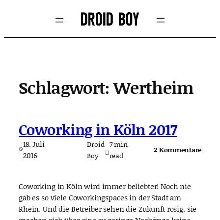
Zum
Inhalt
springen
Schlagwort:
Wertheim
Coworking in Köln 2017
18. Juli
Droid
7
min
2 Kommentare
2016
Boy
read
Coworking in Köln wird immer beliebter! Noch nie
gab es so viele Coworkingspaces in der Stadt am
Rhein. Und die Betreiber sehen die Zukunft rosig, sie
machen sich über eine zu geringe Nachfrage keine