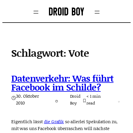
Zum
Inhalt
springen
Schlagwort:
Vote
Datenverkehr: Was führt
Facebook im Schilde?
30. Oktober
Droid
< 1
min
2010
Boy
read
Eigentlich lässt
die Grafik
so allerlei Spekulation zu,
mit was uns Facebook überraschen will nächste