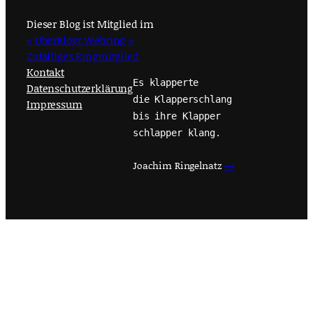
Dieser Blog ist Mitglied im
<
UberBlogr Webring
>
Zufälliges Ringmitglied
Kontakt
Es klapperte
Datenschutzerklärung
die Klapperschlang
Impressum
bis ihre Klapper
schlapper klang.
Joachim Ringelnatz
→