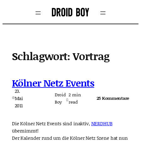
Zum
Inhalt
springen
Schlagwort:
Vortrag
Kölner Netz Events
23.
Droid
2
min
Mai
25 Kommentare
Boy
read
2011
Die Kölner Netz Events sind inaktiv,
NERDHUB
übernimmt!
Der Kalender rund um die Kölner Netz Szene hat nun