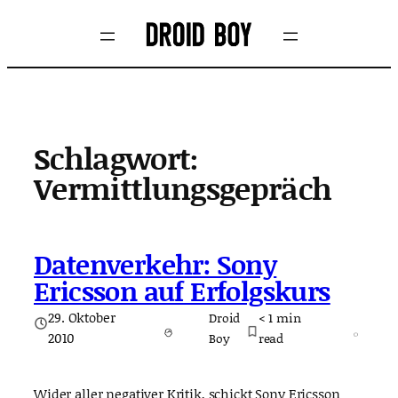
Zum
Inhalt
springen
Schlagwort:
Vermittlungsgepräch
Datenverkehr: Sony
Ericsson auf Erfolgskurs
29. Oktober
Droid
< 1
min
2010
Boy
read
Wider aller negativer Kritik, schickt Sony Ericsson