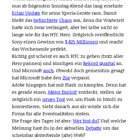
nun ab folgenden Sonntag Abend das lang ersehnte
Eclair Update
für seine Xperia Geräte raus. Damit
bleibt das
befürchtete
Chaos
aus, denn die Wartezeit
hatte sich zwar verlängert, aber bei Leibe nicht so
lange wie für das HTC Hero. Zeitgleich veröffentlicht
Sony einen Gewinn von
$ 825 Millionen
und macht
das Wochenende perfekt.
Richtig gut scheint es auch HTC zu gehen (trotz aller
Hero pannen) und kündigen ein
Rekord Quartal
an.
Und Microsoft
auch
. Obwohl doch gemeinhin gesagt
hat Microsoft habe den
Zug
verpasst.
Adobe hingegen hat mit Flash zu kämpfen. Denn hat
es gerade einen
‚Major Exploit‘
entdeckt, stellen sie
zeitgleich ein
neues Tool
vor, um Flash in html5 zu
konvertieren. Sieht danach aus als würde sich die
Firma für alle Eventualitäten rüsten.
Die Frage des Tages ist aber:
Wer bist du?
Und welche
Meinung hast du in der aktuellen
Debatte
um das
scheinbar absterbende (alte) Web?