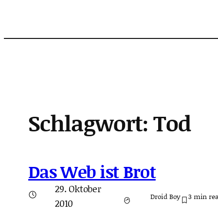
Zum
Inhalt
springen
Schlagwort:
Tod
Das Web ist Brot
29. Oktober
Droid Boy
3
min re
2010