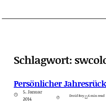
Zum
Inhalt
springen
Schlagwort:
swcol
Persönlicher Jahresrück
5. Januar
Droid Boy
6
min read
2014