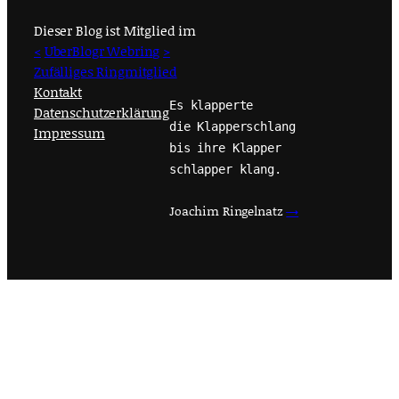
Dieser Blog ist Mitglied im
<
UberBlogr Webring
>
Zufälliges Ringmitglied
Kontakt
Es klapperte
Datenschutzerklärung
die Klapperschlang
Impressum
bis ihre Klapper
schlapper klang.
Joachim Ringelnatz
→