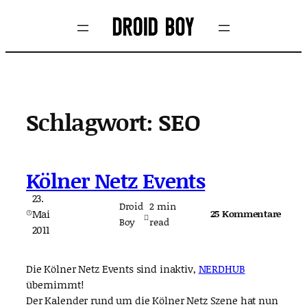
Zum
Inhalt
springen
Schlagwort:
SEO
Kölner Netz Events
23.
Droid
2
min
Mai
25 Kommentare
Boy
read
2011
Die Kölner Netz Events sind inaktiv,
NERDHUB
übernimmt!
Der Kalender rund um die Kölner Netz Szene hat nun