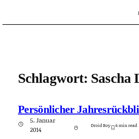
Zum
Inhalt
springen
Schlagwort:
Sascha 
Persönlicher Jahresrückbli
5. Januar
Droid Boy
6
min read
2014