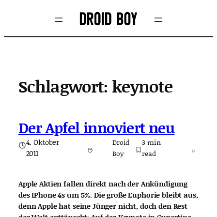
Zum
Inhalt
springen
Schlagwort:
keynote
Der Apfel innoviert neu
4. Oktober
Droid
3
min
2011
Boy
read
Apple Aktien fallen direkt nach der Ankündigung
des IPhone 4s um 5%. Die große Euphorie bleibt aus,
denn Apple hat seine Jünger nicht, doch den Rest
der Welt enttäuscht: Auf der Keynote in Cupertino