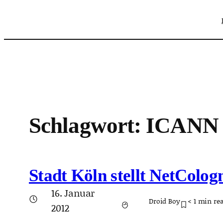
Zum
Inhalt
springen
Schlagwort:
ICANN
Stadt Köln stellt NetColog
16. Januar
Droid Boy
< 1
min re
2012