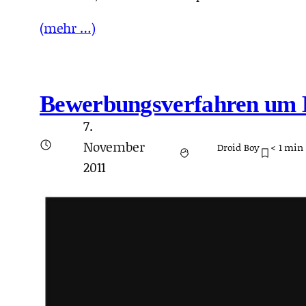
(mehr …)
Bewerbungsverfahren um 
7.
November
Droid Boy
< 1
min 
2011