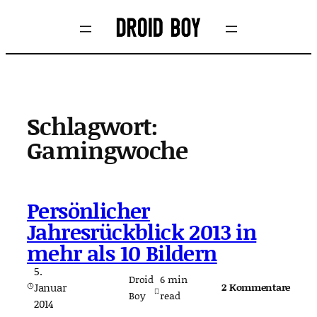
Zum
Inhalt
springen
Schlagwort:
Gamingwoche
Persönlicher
Jahresrückblick 2013 in
mehr als 10 Bildern
5.
Droid
6
min
Januar
2 Kommentare
Boy
read
2014