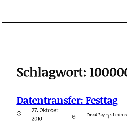
Zum
Inhalt
springen
Schlagwort:
10000
Datentransfer: Festtag
27. Oktober
Droid Boy
< 1
min r
2010