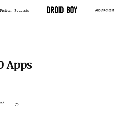
Fiction
Podcasts
About
Kontakt
0 Apps
ead